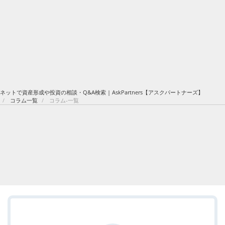
ネットで資産形成や投資の相談・Q&A検索 | AskPartners【アスクパートナーズ】
コラム一覧
コラム-一覧