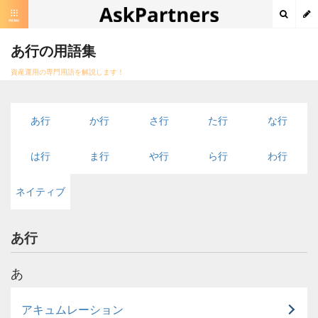
あ行の用語集
資産運用の専門用語を解説します！
あ行
か行
さ行
た行
な行
は行
ま行
や行
ら行
わ行
ネイティブ
あ行
あ
アキュムレーション