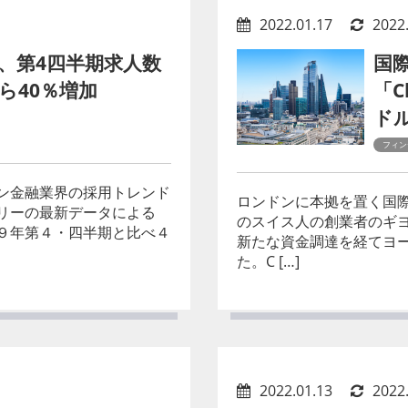
2022.01.17
2022
、第4四半期求人数
国
ら40％増加
「C
ド
フィン
ドン金融業界の採用トレンド
ロンドンに本拠を置く国際送
リーの最新データによる
のスイス人の創業者のギヨーム
９年第４・四半期と比べ４
新たな資金調達を経てヨ
た。C […]
2022.01.13
2022