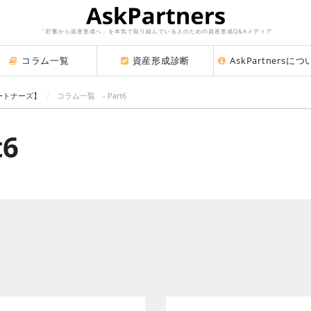
「貯蓄から資産形成へ」を本気で取り組んでいる人のための資産形成Q&Aメディア
コラム一覧
資産形成診断
AskPartnersに
パートナーズ】
コラム一覧 - Part6
6