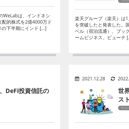
フィン
WeLabは、インドネシ
楽天グループ（楽天）は1月
J）の支配的株式を2億4000万ド
を突破したと発表した。国
の下半期にインド […]
ベル（宿泊流通）、ブッ
ームビジネス、ビューテ [
2021.12.28
2022
DeFi投資信託の
世
スト
フィン