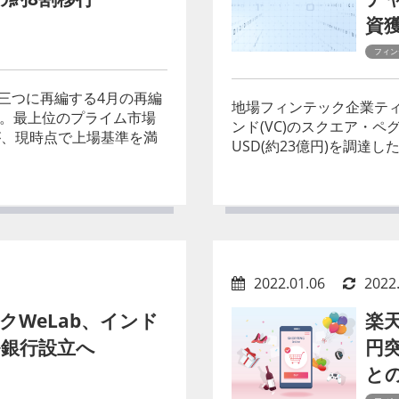
資
フィン
三つに再編する4月の再編
地場フィンテック企業ティモ
た。最上位のプライム市場
ンド(VC)のスクエア・ペグ(
が、現時点で上場基準を満
USD(約23億円)を調達し
2022.01.06
2022
クWeLab、インド
楽天
銀行設立へ
円
と