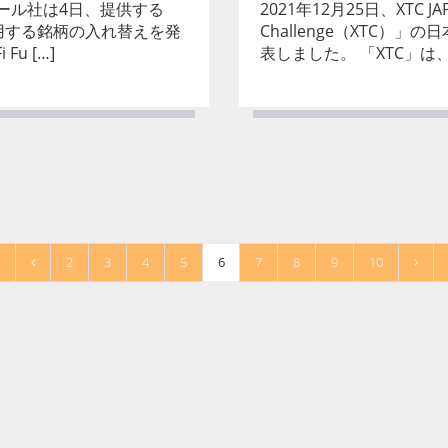
ール社は4日、提供する
2021年12月25日、XTC J
d」で運用する銘柄の入れ替えを発
Challenge（XTC）
Fu […]
表しました。 「XTC」は
2
3
4
5
6
7
8
9
10