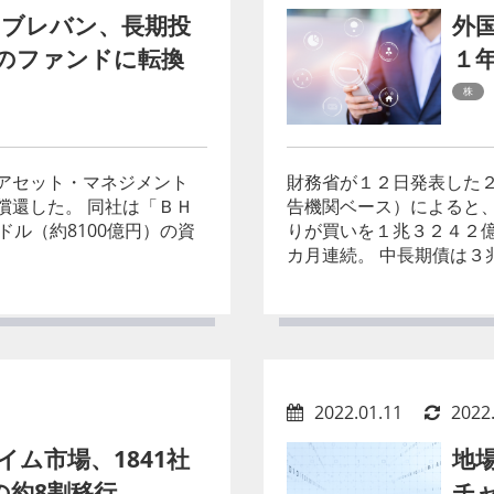
ブレバン、長期投
外
のファンドに転換
１
株
アセット・マネジメント
財務省が１２日発表した
償還した。 同社は「ＢＨ
告機関ベース）によると
ル（約8100億円）の資
りが買いを１兆３２４２
カ月連続。 中長期債は３兆６
2022.01.11
2022
ム市場、1841社
地
の約8割移行
チ