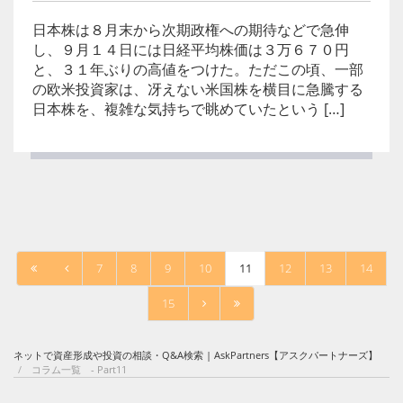
日本株は８月末から次期政権への期待などで急伸
し、９月１４日には日経平均株価は３万６７０円
と、３１年ぶりの高値をつけた。ただこの頃、一部
の欧米投資家は、冴えない米国株を横目に急騰する
日本株を、複雑な気持ちで眺めていたという […]
7
8
9
10
11
12
13
14
15
ネットで資産形成や投資の相談・Q&A検索 | AskPartners【アスクパートナーズ】
コラム一覧 - Part11