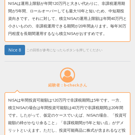
NISAは運用上限額が年間120万円と大きい代わりに、非課税運用期
間が5年間、ロールオーバーしても最大10年と短いため、中短期投
資向きです。それに対して、積立NISAの運用上限額は年間40万円と
小さいものの、非課税運用できる期間が20年間あります。毎年30万
円程度を長期間運用するなら積立NISAがおすすめです。
Nice
8
この回答が参考になったらボタンを押してください
経験者：b-checkさん
NISAは年間投資可能額は120万円で非課税期間は5年です。一方、
積立NISAの場合は年間投資可能額は40万円で非課税期間は20年間
です。したがって、仮定のケースでいえば、NISAの場合、「投資可
能額の枠がかなり余ること」「非課税期間が5年と短い点」がデメ
リットといえます。ただし、投資可能商品に株式が含まれるなど投