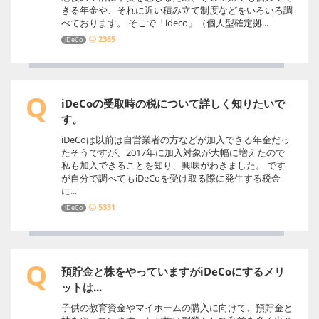
きる年金や、それに近い積み立て制度などをいろいろ調
べております。 そこで「ideco」（個人型確定拠...
2365
iDeCo
Q
iDeCoの受取時の税について詳しく知りたいで
す。
iDeCoは以前は自営業者の方などが加入できる年金だっ
たそうですが、2017年に加入対象が大幅に増えたので
私も加入できることを知り、興味がわきました。 です
が自分で調べてもiDeCoを受け取る際に発生する税金
に...
5331
iDeCo
Q
預貯金と株をやっていますがiDeCoにするメリ
ットは...
子供の教育資金やマイホームの購入に向けて、預貯金と