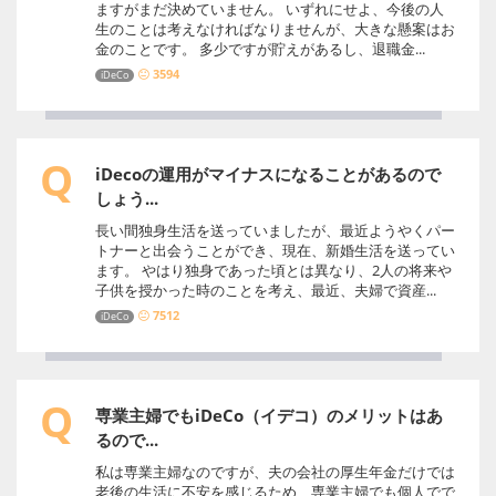
ますがまだ決めていません。 いずれにせよ、今後の人
生のことは考えなければなりませんが、大きな懸案はお
金のことです。 多少ですが貯えがあるし、退職金...
3594
iDeCo
Q
iDecoの運用がマイナスになることがあるので
しょう...
長い間独身生活を送っていましたが、最近ようやくパー
トナーと出会うことができ、現在、新婚生活を送ってい
ます。 やはり独身であった頃とは異なり、2人の将来や
子供を授かった時のことを考え、最近、夫婦で資産...
7512
iDeCo
Q
専業主婦でもiDeCo（イデコ）のメリットはあ
るので...
私は専業主婦なのですが、夫の会社の厚生年金だけでは
老後の生活に不安を感じるため、専業主婦でも個人でで