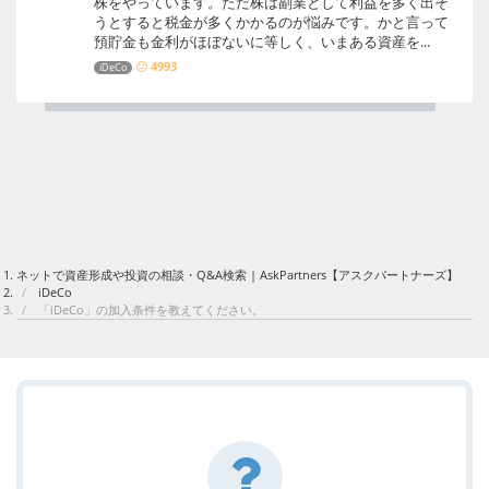
株をやっています。ただ株は副業として利益を多く出そ
うとすると税金が多くかかるのが悩みです。かと言って
預貯金も金利がほぼないに等しく、いまある資産を...
4993
iDeCo
ネットで資産形成や投資の相談・Q&A検索 | AskPartners【アスクパートナーズ】
iDeCo
「iDeCo」の加入条件を教えてください。